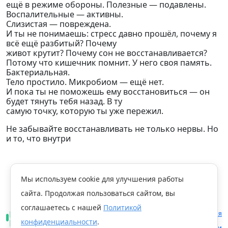
ещё в режиме обороны. Полезные — подавлены.
Воспалительные — активны.
Слизистая — повреждена.
И ты не понимаешь: стресс давно прошёл, почему я
всё ещё разбитый? Почему
живот крутит? Почему сон не восстанавливается?
Потому что кишечник помнит. У него своя память.
Бактериальная.
Тело простило. Микробиом — ещё нет.
И пока ты не поможешь ему восстановиться — он
будет тянуть тебя назад. В ту
самую точку, которую ты уже пережил.
Не забывайте восстанавливать не только нервы. Но
и то, что внутри
Мы используем cookie для улучшения работы
Главная
Публикации
Сериал
сайта. Продолжая пользоваться сайтом, вы
Сериал «Мозг-Кишечник. Кто главный?» Ты уже забыл. А твой кишечник — нет.
соглашаетесь с нашей
Политикой
Правовая информация
Мы в
конфиденциальности
.
Telegram
Политика конфиденциальности