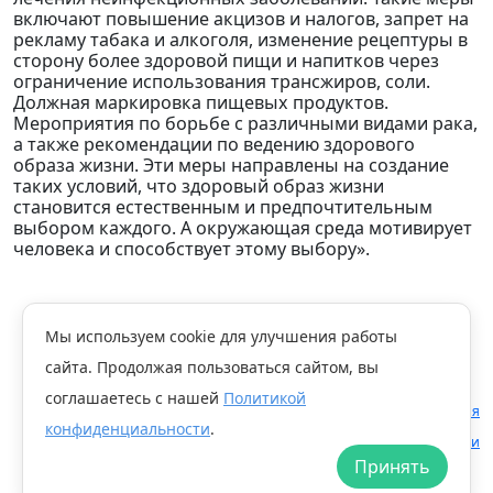
включают повышение акцизов и налогов, запрет на
рекламу табака и алкоголя, изменение рецептуры в
сторону более здоровой пищи и напитков через
ограничение использования трансжиров, соли.
Должная маркировка пищевых продуктов.
Мероприятия по борьбе с различными видами рака,
а также рекомендации по ведению здорового
образа жизни. Эти меры направлены на создание
таких условий, что здоровый образ жизни
становится естественным и предпочтительным
выбором каждого. А окружающая среда мотивирует
человека и способствует этому выбору».
Мы используем cookie для улучшения работы
Главная
Публикации
Новости
сайта. Продолжая пользоваться сайтом, вы
Форум Здоровое общество Россконгресс 4-5 марта 2025 г. Москва
соглашаетесь с нашей
Политикой
Правовая информация
Мы в
Telegram
конфиденциальности
.
Политика конфиденциальности
Принять