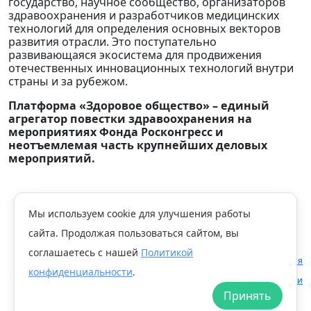
государство, научное сообщество, организаторов
здравоохранения и разработчиков медицинских
технологий для определения основных векторов
развития отрасли. Это поступательно
развивающаяся экосистема для продвижения
отечественных инновационных технологий внутри
страны и за рубежом.
Платформа «Здоровое общество» – единый
агрегатор повестки здравоохранения на
мероприятиях Фонда Росконгресс и
неотъемлемая часть крупнейших деловых
мероприятий.
Мы используем cookie для улучшения работы
Главная
Публикации
Новости
сайта. Продолжая пользоваться сайтом, вы
Форум «Здоровое общество»: Вектор развития здравоохранения будущего
соглашаетесь с нашей
Политикой
Правовая информация
Мы в
Telegram
конфиденциальности
.
Политика конфиденциальности
Принять