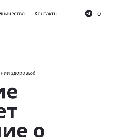
0
дничество
Контакты
ие
ет
ие о