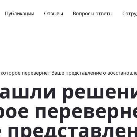
Публикации
Отзывы
Вопросы ответы
Сотру
ашли решен
рое переверн
 представлен