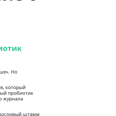
иотик
ше». Но
ля, который
овый пробиотик
о журнала
ыносливый штамм