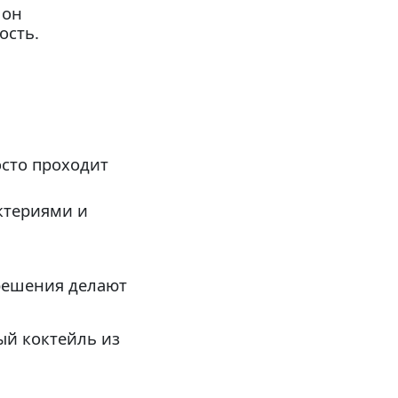
 он
ость.
осто проходит
ктериями и
решения делают
й коктейль из