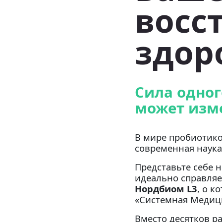
восс
здор
Сила одног
может изм
В мире пробиотико
современная наука
Представьте себе н
идеально справляе
Нордбиом L3
, о к
«Системная Медиц
Вместо десятков 