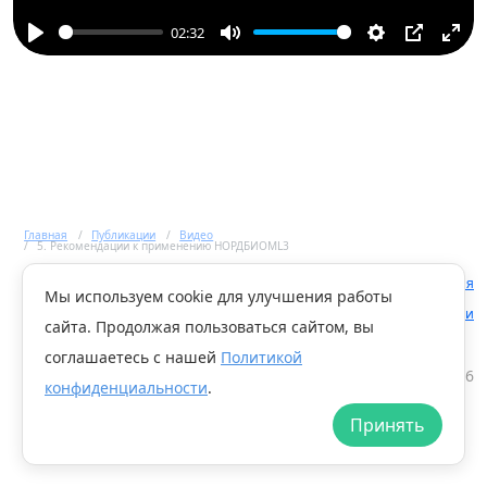
02:32
Play
Mute
Settings
PIP
Ente
full
Главная
Публикации
Видео
5. Рекомендации к применению НОРДБИОМL3
Правовая информация
Мы в
Мы используем cookie для улучшения работы
Telegram
Политика конфиденциальности
сайта. Продолжая пользоваться сайтом, вы
соглашаетесь с нашей
Политикой
Microbiota bank. 2026
конфиденциальности
.
Принять