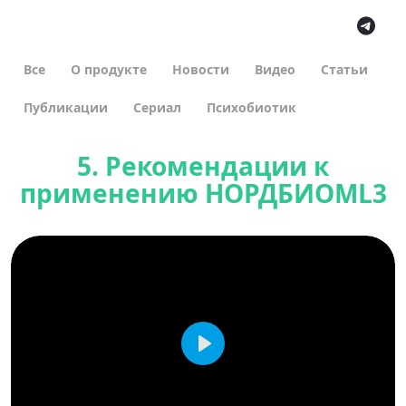
Все
О продукте
Новости
Видео
Статьи
Публикации
Сериал
Психобиотик
5. Рекомендации к
применению НОРДБИОМL3
Play