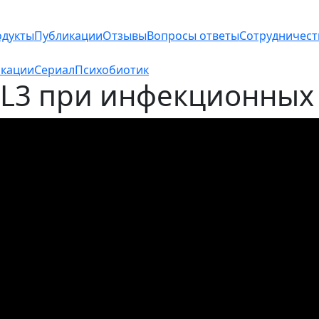
дукты
Публикации
Отзывы
Вопросы ответы
Сотрудничест
кации
Сериал
Психобиотик
L3 при инфекционных 