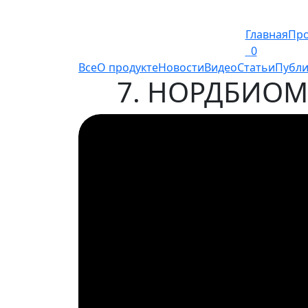
Главная
Про
0
Все
О продукте
Новости
Видео
Статьи
Публи
7. НОРДБИОМ